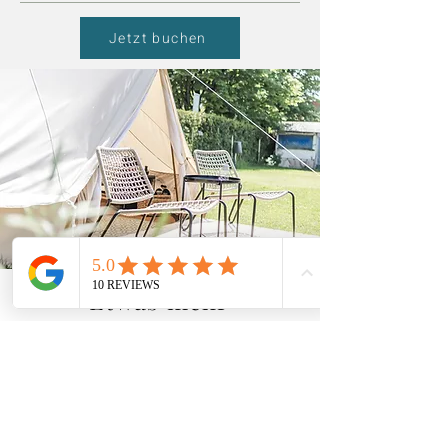
Jetzt buchen
Etwas mehr
Luxus?
Für diejenigen, die trotz
Camping nicht auf ein
bequemes Bett verzichten